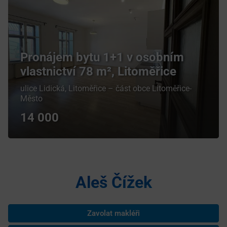
Pronájem bytu 1+1 v osobním
vlastnictví 78 m², Litoměřice
ulice Lidická, Litoměřice – část obce Litoměřice-
Město
14 000
Aleš Čížek
Zavolat makléři