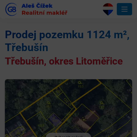
Prodej pozemku 1124 m²,
Třebušín
Třebušín, okres Litoměřice