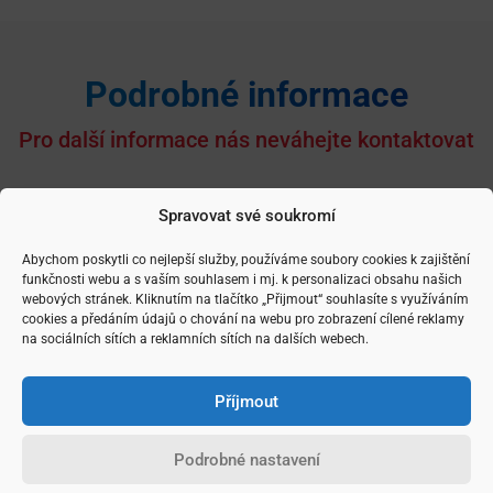
Podrobné informace
Pro další informace nás neváhejte kontaktovat
Spravovat své soukromí
Abychom poskytli co nejlepší služby, používáme soubory cookies k zajištění
Cena:
2 135 000
funkčnosti webu a s vaším souhlasem i mj. k personalizaci obsahu našich
webových stránek. Kliknutím na tlačítko „Přijmout“ souhlasíte s využíváním
Sdílet nemovitost
cookies a předáním údajů o chování na webu pro zobrazení cílené reklamy
na sociálních sítích a reklamních sítích na dalších webech.
Příjmout
Podrobné nastavení