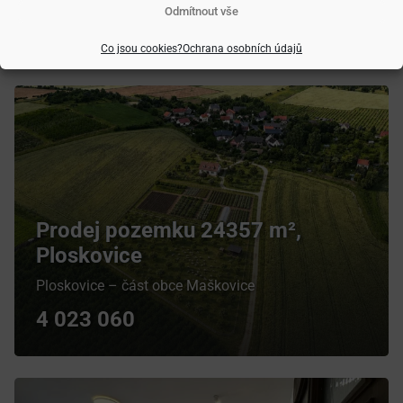
Další nabídky nemovitostí
Odmítnout vše
Prohlédněte si i další nemovitosti z nabídky
Co jsou cookies?
Ochrana osobních údajů
Prodej pozemku 24357 m²,
Ploskovice
Ploskovice – část obce Maškovice
4 023 060