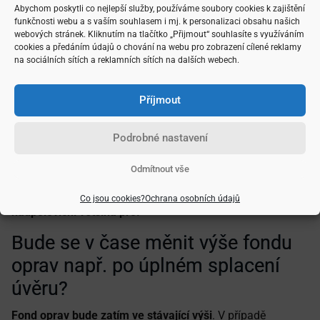
pronajímají?
Abychom poskytli co nejlepší služby, používáme soubory cookies k zajištění
funkčnosti webu a s vaším souhlasem i mj. k personalizaci obsahu našich
V domě žijí starousedlíci,
pouze
v Heydukova 6 jsou
dva
webových stránek. Kliknutím na tlačítko „Přijmout“ souhlasíte s využíváním
byty pronajaty
. Jedná se o slušné a pohodové nájemníky.
cookies a předáním údajů o chování na webu pro zobrazení cílené reklamy
na sociálních sítích a reklamních sítích na dalších webech.
Jaká je praxe při schvalování
případných investic na domě či
Příjmout
jiných důležitých úkonech?
Podrobné nastavení
Respektive jaká jsou pravidla při
schvalování takových bodů?
Odmítnout vše
Přítomno musí být
nadpoloviční většina
a z ní
musí být
Co jsou cookies?
Ochrana osobních údajů
nadpoloviční většina pro.
Bude se v čase měnit výše fondu
oprav např. po úplném splacení
úvěru?
Fond oprav bude zatím ve stávající výši
. V případě