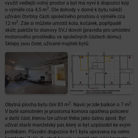
využít vedlejší volný prostor a byt má nyní k dispozici kóji
2
o výměře cca 4,5 m
. Dle dohody v domě k bytu náleží
užívání čtvrtiny části společného prostoru o výměře cca
2
12 m
. Zde si můžete umístit kola, kočárek, popřípadě
skůtr, pakliže to stanovy SVJ dovolí (pravidla pro umístění
motorového prostředku ve společných částech domu).
Sklepy jsou čisté, užívané majiteli bytů.
2
2
Obytná plocha bytu činí 83 m
. Navíc je zde balkon o 7 m
.
V bytě samotném je prostorná komora opatřena policemi
a další část, kterou lze užívat třeba jako šatnu apod. Byt
užíval starší manželský pár, který si byt uzpůsobil ke svým
potřebám. Původní dispozice 4+1 byla upravena na velmi