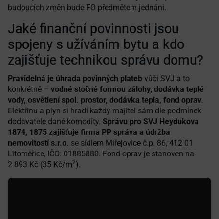
budoucích změn bude FO předmětem jednání.
Jaké finanční povinnosti jsou
spojeny s užíváním bytu a kdo
zajišťuje technikou správu domu?
Pravidelná je úhrada povinných plateb
vůči SVJ a to
konkrétně –
vodné stočné formou zálohy, dodávka teplé
vody, osvětlení spol. prostor, dodávka tepla, fond oprav
.
Elektřinu a plyn si hradí každý majitel sám dle podmínek
dodavatele dané komodity.
Správu pro SVJ Heydukova
1874, 1875 zajišťuje firma PP správa a údržba
nemovitostí s.r.o.
se sídlem Miřejovice č.p. 86, 412 01
Litoměřice, IČO: 01885880. Fond oprav je stanoven na
2
2 893 Kč (35 Kč/m
).