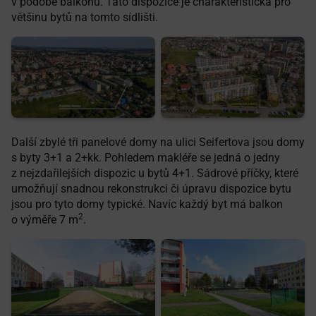
v podobě balkonu. Tato dispozice je charakteristická pro
většinu bytů na tomto sídlišti.
Další zbylé tři panelové domy na ulici Seifertova jsou domy
s byty 3+1 a 2+kk. Pohledem makléře se jedná o jedny
z nejzdařilejších dispozic u bytů 4+1. Sádrové příčky, které
umožňují snadnou rekonstrukci či úpravu dispozice bytu
jsou pro tyto domy typické. Navíc každý byt má balkon
2
o výměře 7 m
.