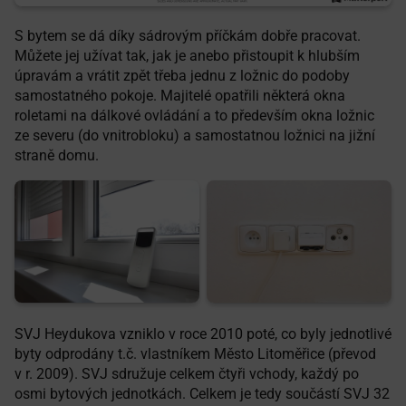
S bytem se dá díky sádrovým příčkám dobře pracovat.
Můžete jej užívat tak, jak je anebo přistoupit k hlubším
úpravám a vrátit zpět třeba jednu z ložnic do podoby
samostatného pokoje. Majitelé opatřili některá okna
roletami na dálkové ovládání a to především okna ložnic
ze severu (do vnitrobloku) a samostatnou ložnici na jižní
straně domu.
SVJ Heydukova vzniklo v roce 2010 poté, co byly jednotlivé
byty odprodány t.č. vlastníkem Město Litoměřice (převod
v r. 2009). SVJ sdružuje celkem čtyři vchody, každý po
osmi bytových jednotkách. Celkem je tedy součástí SVJ 32