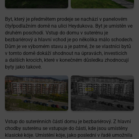
Byt, který je předmětem prodeje se nachází v panelovém
čtyřpodlažním domě na ulici Heydukova. Byt je umístěn ve
druhém poschodí. Vstup do domu v suterénu je
bezbariérový a hlavní vchod je po několika málo schodech.
Dům je ve výborném stavu a je patrné, že se vlastníci bytů
v tomto domě dokáží shodnout na úpravách, investicích
a dalších krocích, které v konečném důsledku zhodnocují
byty jako takové.
Vstup do suterénních částí domu je bezbariérový. Z hlavní
chodby suterénu se vstupuje do části, kde jsou umístěny
klasické kóje. Umístění kóje, jako poslední v řadě umožnila