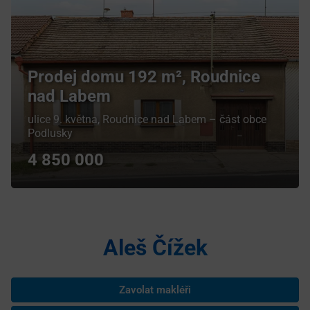
Prodej domu 192 m², Roudnice
nad Labem
ulice 9. května, Roudnice nad Labem – část obce
Podlusky
4 850 000
Aleš Čížek
Zavolat makléři