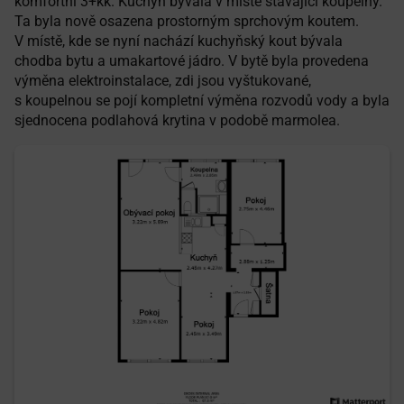
komfortní 3+kk. Kuchyň bývala v místě stávající koupelny.
Ta byla nově osazena prostorným sprchovým koutem.
V místě, kde se nyní nachází kuchyňský kout bývala
chodba bytu a umakartové jádro. V bytě byla provedena
výměna elektroinstalace, zdi jsou vyštukované,
s koupelnou se pojí kompletní výměna rozvodů vody a byla
sjednocena podlahová krytina v podobě marmolea.