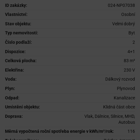
ID zakázky:
024-NP07038
Vlastnictví:
Osobní
Stav objektu:
Velmi dobrý
Typ nemovitosti:
Byt
Číslo podlaží:
2
Dispozice:
4+1
Celková plocha:
83
Elektřina:
230 V
Voda:
Dálkový rozvod
Plyn:
Plynovod
Odpad:
Kanalizace
Umístění objektu:
Klidná část obce
Doprava:
Vlak, Dálnice, Silnice, MHD,
Autobus
Měrná vypočtená roční spotřeba energie v kWh/m²/rok:
116