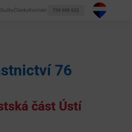
Služby
Články
Kontakt
739 500 522
stnictví 76
tská část Ústí