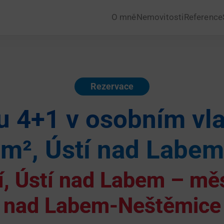
O mně
Nemovitosti
Reference
Rezervace
u 4+1 v osobním vla
m², Ústí nad Labem
í, Ústí nad Labem – měs
nad Labem-Neštěmice