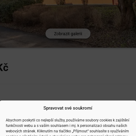
Zobrazit galerii
Kč
Spravovat své soukromí
Abychom poskytli co nejlepší služby, používáme soubory cookies k zajištění
funkčnosti webu a s vaším souhlasem i mj. k personalizaci obsahu našich
webových stránek. Kliknutím na tlačítko „Přijmout“ souhlasíte s využíváním