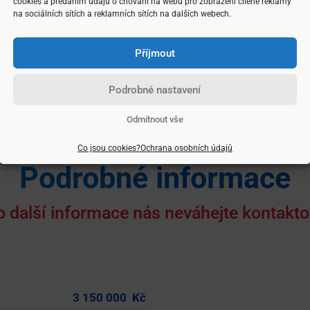
cookies a předáním údajů o chování na webu pro zobrazení cílené reklamy
Galerie
na sociálních sítích a reklamních sítích na dalších webech.
Prohlédněte si nemovitost detailněji
Příjmout
Podrobné nastavení
Odmítnout vše
Co jsou cookies?
Ochrana osobních údajů
Podrobné informace
o další informace nás neváhejte kontakto
3 150 000