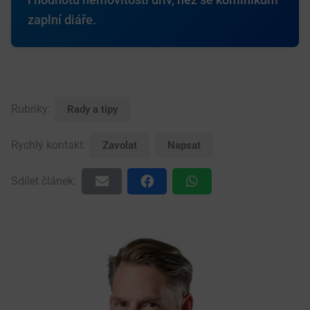
i hodnotu nemovitosti dřív, než se kominíkům
zaplní diáře.
Rubriky:
Rady a tipy
Rychlý kontakt:
Zavolat
Napsat
Sdílet článek: