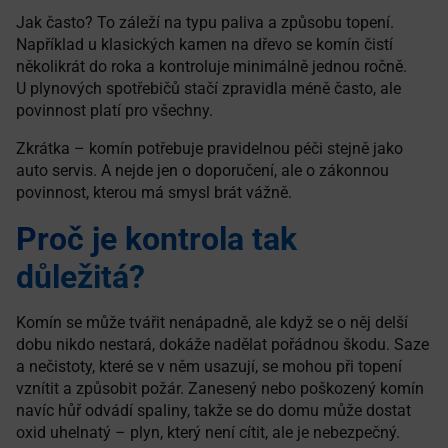
Jak často? To záleží na typu paliva a způsobu topení.
Například u klasických kamen na dřevo se komín čistí
několikrát do roka a kontroluje minimálně jednou ročně.
U plynových spotřebičů stačí zpravidla méně často, ale
povinnost platí pro všechny.
Zkrátka – komín potřebuje pravidelnou péči stejně jako
auto servis. A nejde jen o doporučení, ale o zákonnou
povinnost, kterou má smysl brát vážně.
Proč je kontrola tak
důležitá?
Komín se může tvářit nenápadně, ale když se o něj delší
dobu nikdo nestará, dokáže nadělat pořádnou škodu. Saze
a nečistoty, které se v něm usazují, se mohou při topení
vznítit a způsobit požár. Zanesený nebo poškozený komín
navíc hůř odvádí spaliny, takže se do domu může dostat
oxid uhelnatý – plyn, který není cítit, ale je nebezpečný.