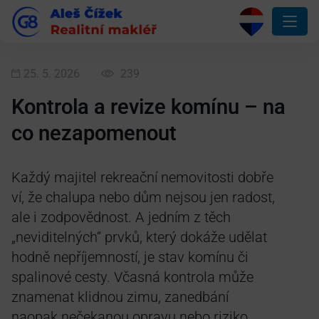
25. 5. 2026
239
Kontrola a revize komínu – na
co nezapomenout
Každý majitel rekreační nemovitosti dobře
ví, že chalupa nebo dům nejsou jen radost,
ale i zodpovědnost. A jedním z těch
„neviditelných“ prvků, který dokáže udělat
hodně nepříjemností, je stav komínu či
spalinové cesty. Včasná kontrola může
znamenat klidnou zimu, zanedbání
naopak nečekanou opravu nebo riziko.